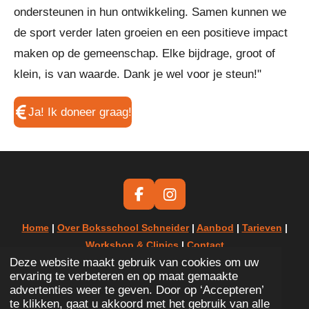
ondersteunen in hun ontwikkeling. Samen kunnen we
de sport verder laten groeien en een positieve impact
maken op de gemeenschap. Elke bijdrage, groot of
klein, is van waarde. Dank je wel voor je steun!"
Ja! Ik doneer graag!
F
I
a
n
c
s
Home
|
Over Boksschool Schneider
|
Aanbod
|
Tarieven
|
e
t
Workshop & Clinics
|
Contact
b
a
Deze website maakt gebruik van cookies om uw
o
g
info@boksschoolschneider.nl
ervaring te verbeteren en op maat gemaakte
o
r
advertenties weer te geven. Door op ‘Accepteren’
k
a
Algemene voorwaarden
-
Privacy Verklaring
te klikken, gaat u akkoord met het gebruik van alle