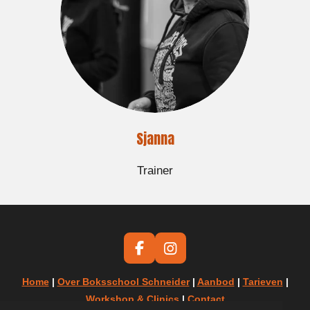
Sjanna
Trainer
F
I
a
n
c
s
Home
|
Over Boksschool Schneider
|
Aanbod
|
Tarieven
|
e
t
Workshop & Clinics
|
Contact
b
a