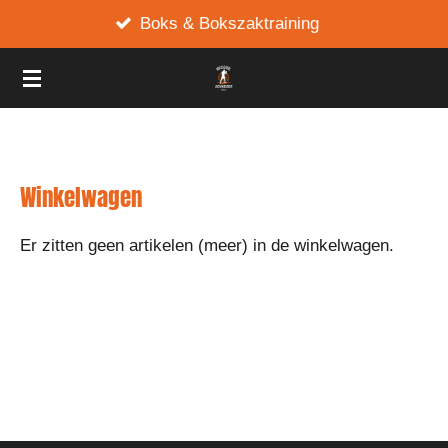
Boks & Bokszaktraining
Ga
direct
naar
de
hoofdinhoud
Winkelwagen
Er zitten geen artikelen (meer) in de winkelwagen.