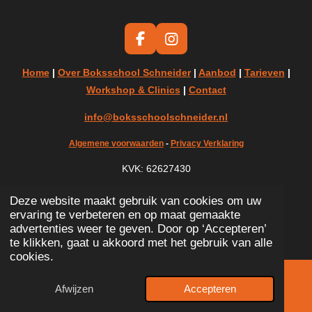
F
I
a
n
c
s
Home
|
Over Boksschool Schneider
|
Aanbod
|
Tarieven
|
e
t
Workshop & Clinics
|
Contact
b
a
o
g
info@boksschoolschneider.nl
o
r
k
a
Algemene voorwaarden
-
Privacy Verklaring
m
KVK:
62627430
© 2025 Boksschool Schneider
Deze website maakt gebruik van cookies om uw
ervaring te verbeteren en op maat gemaakte
advertenties weer te geven. Door op ‘Accepteren’
te klikken, gaat u akkoord met het gebruik van alle
cookies.
Afwijzen
Accepteren
E-mailadres
Telefoonnummer
Kaart